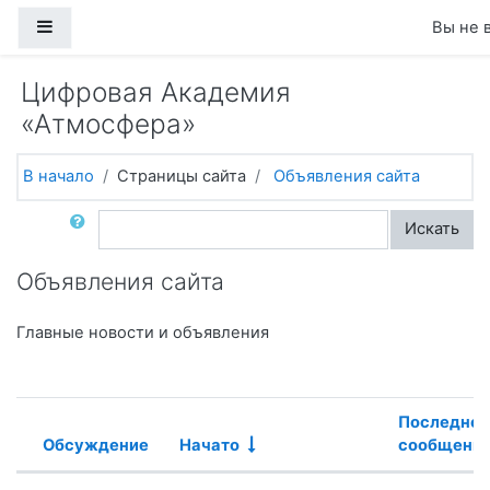
Перейти к основному содержанию
Боковая панель
Вы не 
Цифровая Академия
«Атмосфера»
В начало
Страницы сайта
Объявления сайта
Поиск по форумам
Искать
Объявления сайта
Главные новости и объявления
Последнее
Обсуждение
Начато
сообщени
Статус