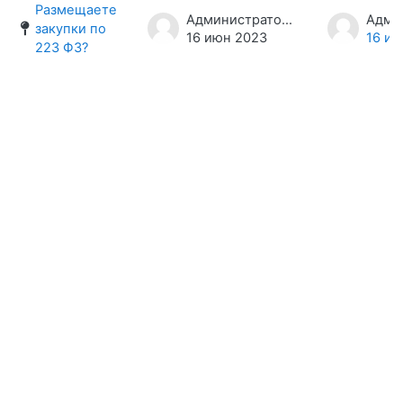
Список обсуждений. Показано 1 из
Размещаете
Администратор ЦА «Атмосфера»
закупки по
16 июн 2023
16 ию
223 ФЗ?