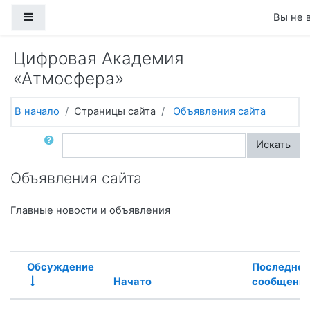
Перейти к основному содержанию
Боковая панель
Вы не 
Цифровая Академия
«Атмосфера»
В начало
Страницы сайта
Объявления сайта
Поиск по форумам
Искать
Объявления сайта
Главные новости и объявления
Обсуждение
Последнее
Начато
сообщени
Статус