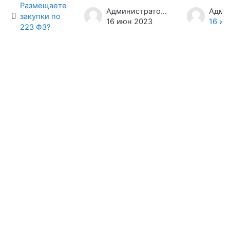
Список обсуждений. Показано 1 из
Размещаете
Администратор ЦА «Атмосфера»
закупки по
16 июн 2023
16 ию
223 ФЗ?