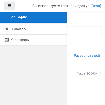
Перейти к основному содержанию
Боковая панель
Вы используете гостевой доступ (
Вход
)
Р7 - офис
Р7 - офис
В начало
В начало
Курсы
Р7 - офис
Календарь
Тематический план
Общее
Развернуть всё
Р7-офис установка
Пакет SCORM: 1